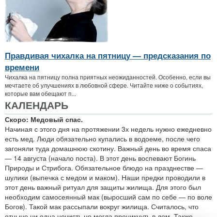
Правдивая чихалка на пятницу — предсказания по
времени
Чихалка на пятницу полна приятных неожиданностей. Особенно, если вы
мечтаете об улучшениях в любовной сфере. Читайте ниже о событиях,
которые вам обещают п...
КАЛЕНДАРЬ
Скоро: Медовый спас.
Начиная с этого дня на протяжении 3х недель нужно ежедневно
есть мед. Люди обязательно купались в водоеме, после чего
загоняли туда домашнюю скотину. Важный день во время спаса
— 14 августа (начало поста). В этот день воспевают Богинь
Природы и Стрибога. Обязательное блюдо на празднестве —
шулики (выпечка с медом и маком). Наши предки проводили в
этот день важный ритуал для защиты жилища. Для этого был
необходим самосеянный мак (выросший сам по себе — по воле
Богов). Такой мак рассыпали вокруг жилища. Считалось, что
отныне ни одна нечисть не могла проникнуть в дом. Также