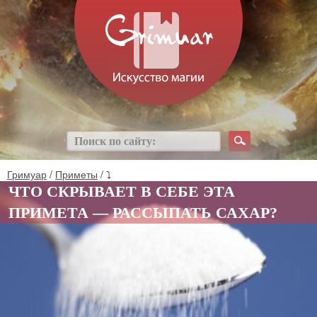
Гримуар
/
Приметы
/ ⤵
ЧТО СКРЫВАЕТ В СЕБЕ ЭТА
ПРИМЕТА — РАССЫПАТЬ САХАР?