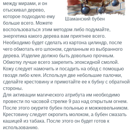
между мирами, и он
отыскивал дерево,
которое подходило ему
Шаманский бубен
больше всего. Можете
воспользоваться этим методом либо подумайте,
энергетика какого дерева вам приятнее всего.
Необходимо будет сделать из картона цилиндр, после
чего обмотать его шпоном, сделанным из выбранного
дерева. Изделие должно быть довольно прочным.
Обмотку лучше всего закрепить эпоксидной смолой.
Кожу следует намочить и посадить на обод с помощью
гвоздя либо клея. Используя две небольшие палочки,
сделайте крестовину и примотайте ее к бубну с обратной
стороны.
Для активации магического атрибута им необходимо
провести по часовой стрелке 9 раз над открытым огнем.
После этого окурите бубен полынью и можжевельником.
Крестовину следует окропить молоком, а бубен смазать
кашицей из табака. После этого он будет готов к
использованию.