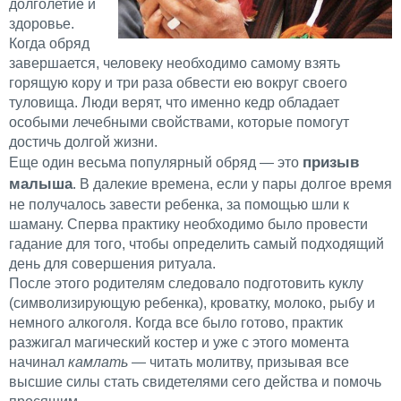
долголетие и
здоровье.
Когда обряд
завершается, человеку необходимо самому взять
горящую кору и три раза обвести ею вокруг своего
туловища. Люди верят, что именно кедр обладает
особыми лечебными свойствами, которые помогут
достичь долгой жизни.
призыв
Еще один весьма популярный обряд — это
малыша
. В далекие времена, если у пары долгое время
не получалось завести ребенка, за помощью шли к
шаману. Сперва практику необходимо было провести
гадание для того, чтобы определить самый подходящий
день для совершения ритуала.
После этого родителям следовало подготовить куклу
(символизирующую ребенка), кроватку, молоко, рыбу и
немного алкоголя. Когда все было готово, практик
разжигал магический костер и уже с этого момента
начинал
камлать
— читать молитву, призывая все
высшие силы стать свидетелями сего действа и помочь