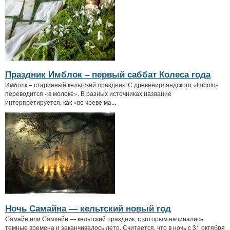
Праздник Имблок – первый саббат Колеса года
Имболк – старинный кельтский праздник. С древнеирландского «Imbolc»
переводится «в молоке». В разных источниках название
интерпретируется, как «во чреве ма...
Ночь Самайна — кельтский новый год
Самайн или Самхейн — кельтский праздник, с которым начинались
темные времена и заканчивалось лето. Считается, что в ночь с 31 октября