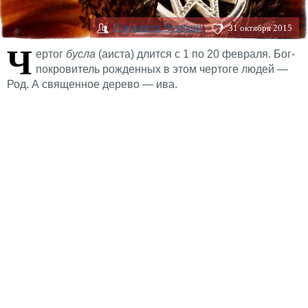
Елизавета Чумбаш
31 октября 2015
Ч
ертог
бусла
(аиста) длится с 1 по 20 февраля. Бог-
покровитель рожденных в этом чертоге людей —
Род. А священное дерево — ива.