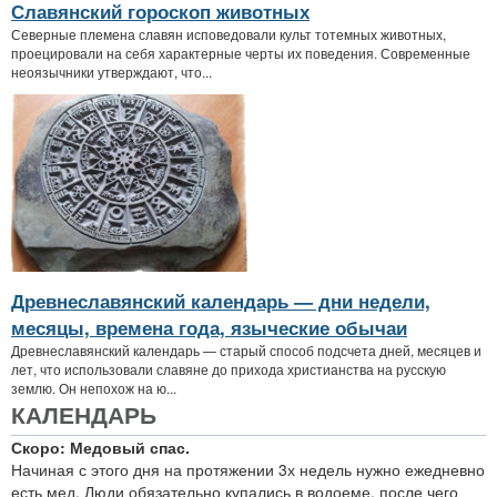
Славянский гороскоп животных
Северные племена славян исповедовали культ тотемных животных,
проецировали на себя характерные черты их поведения. Современные
неоязычники утверждают, что...
Древнеславянский календарь — дни недели,
месяцы, времена года, языческие обычаи
Древнеславянский календарь — старый способ подсчета дней, месяцев и
лет, что использовали славяне до прихода христианства на русскую
землю. Он непохож на ю...
КАЛЕНДАРЬ
Скоро: Медовый спас.
Начиная с этого дня на протяжении 3х недель нужно ежедневно
есть мед. Люди обязательно купались в водоеме, после чего