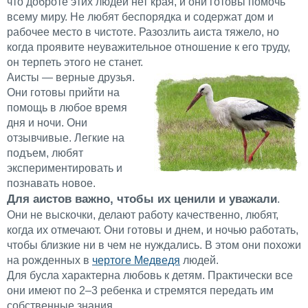
что доброте этих людей нет края, и они готовы помочь
всему миру. Не любят беспорядка и содержат дом и
рабочее место в чистоте. Разозлить аиста тяжело, но
когда проявите неуважительное отношение к его труду,
он терпеть этого не станет.
Аисты — верные друзья.
Они готовы прийти на
помощь в любое время
дня и ночи. Они
отзывчивые. Легкие на
подъем, любят
экспериментировать и
познавать новое.
Для аистов важно, чтобы их ценили и уважали
.
Они не выскочки, делают работу качественно, любят,
когда их отмечают. Они готовы и днем, и ночью работать,
чтобы близкие ни в чем не нуждались. В этом они похожи
на рожденных в
чертоге Медведя
людей.
Для бусла характерна любовь к детям. Практически все
они имеют по 2–3 ребенка и стремятся передать им
собственные знания.