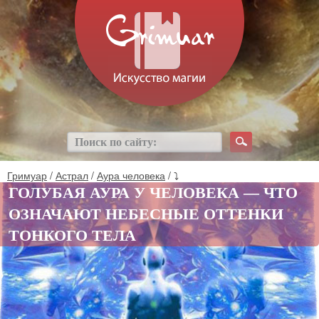
Гримуар
/
Астрал
/
Аура человека
/ ⤵
ГОЛУБАЯ АУРА У ЧЕЛОВЕКА — ЧТО
ОЗНАЧАЮТ НЕБЕСНЫЕ ОТТЕНКИ
ТОНКОГО ТЕЛА