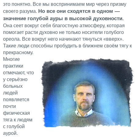
это понятно. Все мы воспринимаем мир через призму
Но все они сходятся в одном —
своего разума.
значение голубой ауры в высокой духовности.
Она сеет вокруг себя благостную атмосферу, которая
помогает расти духовно не только носители голубого
ореола. Все вокруг него начинают тянуться «вверх».
Такие люди способны пробудить в ближнем своём тягу к
прекрасному.
Многие
практики
отмечают, что
у серьёзно
больных
людей
появляется
почти
физическая
тяга к людям
с голубой
аурой.