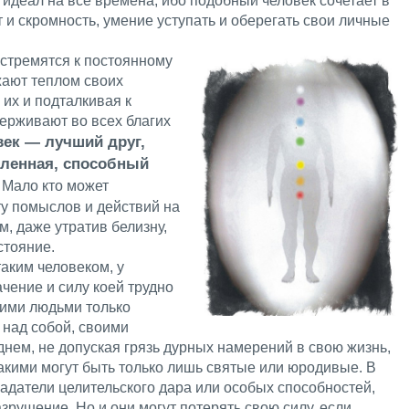
 идеал на все времена, ибо подобный человек сочетает в
т и скромность, умение уступать и оберегать свои личные
 стремятся к постоянному
жают теплом своих
 их и подталкивая к
ерживают во всех благих
ек — лучший друг,
ленная, способный
.
Мало кто может
у помыслов и действий на
м, даже утратив белизну,
стояние.
аким человеком, у
ачение и силу коей трудно
кими людьми только
 над собой, своими
днем, не допуская грязь дурных намерений в свою жизнь,
акими могут быть только лишь святые или юродивые. В
адатели целительского дара или особых способностей,
зрушение. Но и они могут потерять свою силу, если