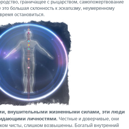
ородство, граничащее с рыцарством, самопожертвование
 это большая склонность к
эскапизму
, неумеренному
время остановиться.
ми, внушительными жизненными силами, эти люди
зидающими личностями.
Честные и доверчивые, они
шком чисты, слишком возвышенны. Богатый внутренний