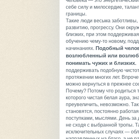
человека — это энергетический
себе силу и милосердие, талан
границы.
Такие люди весьма заботливы,
развитию, прогрессу. Они окру
близких, при этом поддерживая
обучению чему-то новому, подд
Подобный челов
начинаниях.
возлюбленный или возлюб
понимать чужих и близких
поддерживать подобную чистот
протяжении многих лет. Впроче
можно вернуться в прежнее со
Почему? Потому что родиться т
которого чистая белая аура, зн
преувеличить, невозможно. Та
становятся, постоянно работая
поступками, мыслями. День за 
не сходя с выбранной тропы. Т
исключительных случаях — обл
направленных на благо, а не ра