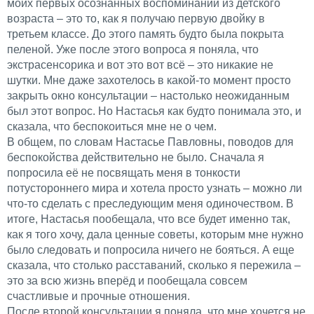
моих первых осознанных воспоминаний из детского
возраста – это то, как я получаю первую двойку в
третьем классе. До этого память будто была покрыта
пеленой. Уже после этого вопроса я поняла, что
экстрасенсорика и вот это вот всё – это никакие не
шутки. Мне даже захотелось в какой-то момент просто
закрыть окно консультации – настолько неожиданным
был этот вопрос. Но Настасья как будто понимала это, и
сказала, что беспокоиться мне не о чем.
В общем, по словам Настасье Павловны, поводов для
беспокойства действительно не было. Сначала я
попросила её не посвящать меня в тонкости
потустороннего мира и хотела просто узнать – можно ли
что-то сделать с преследующим меня одиночеством. В
итоге, Настасья пообещала, что все будет именно так,
как я того хочу, дала ценные советы, которым мне нужно
было следовать и попросила ничего не бояться. А еще
сказала, что столько расставаний, сколько я пережила –
это за всю жизнь вперёд и пообещала совсем
счастливые и прочные отношения.
После второй консультации я поняла, что мне хочется не