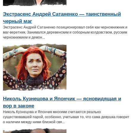
Экстрасенс Андрей Сатаненко — таинственный
черный маг
Экстрасенс Андрей Сатаненко позиционировал себя как чернокнижник и
маг-веретник. Занимался деревенским и соборным колдовством, русским
чернокнижием и демон...
Николь Кузнецова и Япончик — ясновидящая и
вор в законе
Николь Кузнецова и Япончик многими считаются реально
существовавшей парой, особенно, учитывая то, что сама девушка говорит
о наличии между ними близкой свя...