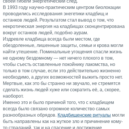
своей гибели энергетический след.
В 1993 году научно-практическим центром биолокации
проводились исследования энегетики кладбищ и
останков людей. Результатом стал вывод о том, что
некротическая энергия на кладбищах сконцентрирована
вокруг останков людей, подобно аурам.
Издревле кладбища всегда были местом, где
обездоленные, лишенные защиты, семьи и крова могли
найти утешение. Поминальные угощения спасли жизнь
не одному бездомному — нет ничего плохого в том,
чтобы съесть оставленные покойнику лакомства, но
только в том случае, если это действительно жизненно
необходимо, а других возможностей выжить просто нет.
Мертвые, как это бы странно ни звучало, не стремятся
сделать жизнь людей хуже или сократить её, а, скорее,
наоборот.
Именно это и было причиной того, что с кладбищем
всегда было связано огромное количество самых
разнообразных обрядов.
Кладбищенские ритуалы
могли
быть направлены как на жуткое зло и причинение кому-
то страданий, так и на спасение и достижение