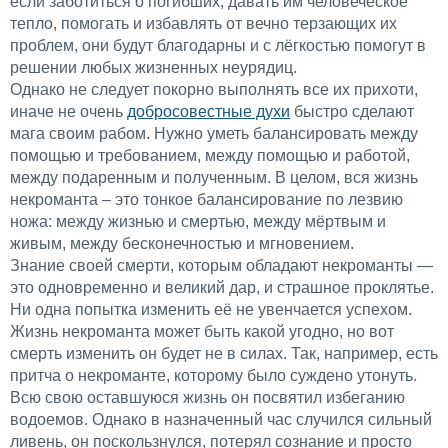
если заботиться о погибших, давать им человеческое
тепло, помогать и избавлять от вечно терзающих их
проблем, они будут благодарны и с лёгкостью помогут в
решении любых жизненных неурядиц.
Однако не следует покорно выполнять все их прихоти,
иначе не очень
добросовестные духи
быстро сделают
мага своим рабом. Нужно уметь балансировать между
помощью и требованием, между помощью и работой,
между подаренным и полученным. В целом, вся жизнь
некроманта – это тонкое балансирование по лезвию
ножа: между жизнью и смертью, между мёртвым и
живым, между бесконечностью и мгновением.
Знание своей смерти, которым обладают некроманты —
это одновременно и великий дар, и страшное проклятье.
Ни одна попытка изменить её не увенчается успехом.
Жизнь некроманта может быть какой угодно, но вот
смерть изменить он будет не в силах. Так, например, есть
притча о некроманте, которому было суждено утонуть.
Всю свою оставшуюся жизнь он посвятил избеганию
водоемов. Однако в назначенный час случился сильный
ливень, он поскользнулся, потерял сознание и просто