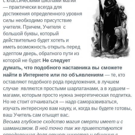
с классическими школами магии
— практически всегда для
достижения определенного уровня
силы необходимо присутствие
учителя. Причем, Учителя с
большой буквы, который
действительно будет хотеть и
иметь возможность открыть перед
адептом дверь, обратного пути из
Не следует
которой не будет.
думать, что подобного наставника вы сможете
найти в Интернете или по объявлениям
— те, кто
оставляют подобного рода предложения, в лучшем
случае являются простыми шарлатанами, а в худшем –
магами, которым просто нужна энергетическая подпитка.
Но не стоит отчаиваться — надо саморазвиваться,
изучать интересную вам науку, и, когда вы будете готовы,
ваш Учитель сам отыщет вас.
Весьма глубокое сходство магия смерти имеет и с
шаманизмом. В ней точно так же приветствуются
определенная доля отшельничества и общение с